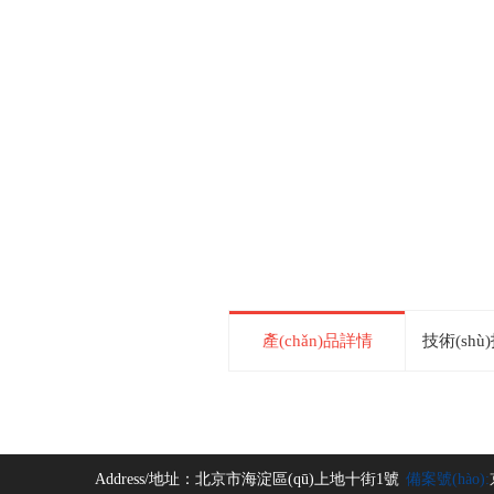
產(chǎn)品詳情
技術(shù)
Address/地址：
北京市海淀區(qū)上地十街1號
備案號(hào):