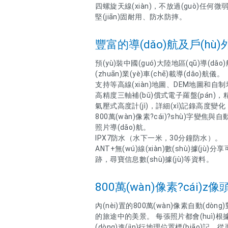
四螺旋天線(xiàn)，不放過(guò)任何微弱
堅(jiān)固耐用、防水防摔。
豐富的導(dǎo)航及戶(hù
預(yù)裝中國(guó)大陸地區(qū)導(d
(zhuān)業(yè)車(chē)載導(dǎo)航儀。
支持等高線(xiàn)地圖、DEM地圖和自
高精度三軸補(bǔ)償式電子羅盤(pán)
氣壓式高度計(jì)，詳細(xì)記錄高度變化，實(
800萬(wàn)像素?cái)?shù)字變焦與
照片導(dǎo)航。
IPX7防水（水下一米，30分鐘防水）。
ANT+無(wú)線(xiàn)數(shù)據(jù)
跡，尋寶信息數(shù)據(jù)等資料。
800萬(wàn)像素?cái)z像
內(nèi)置的800萬(wàn)像素自動(dòn
的旅途中的美景。 每張照片都會(huì)根據
(dòng)進(jìn)行地理位置標(biāo)