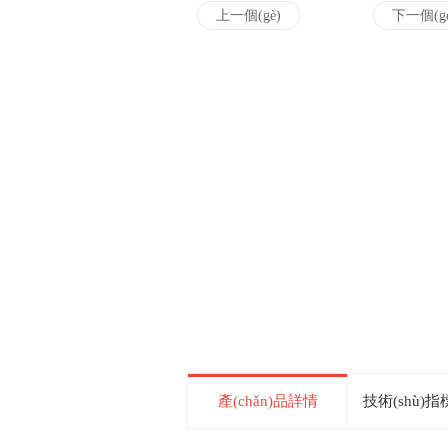
上一個(gè)
下一個(g
產(chǎn)品詳情
技術(shù)指標