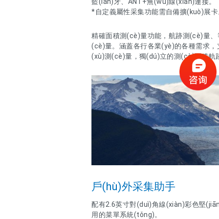
藍(lán)牙、ANT+無(wú)線(xiàn)連接。
*自定義屬性采集功能需自備擴(kuò)展
精確面積測(cè)量功能，航跡測(cè)量、等寬
(cè)量。涵蓋各行各業(yè)的各種需求，支持
(xù)測(cè)量，獨(dú)立的測(cè)面積
戶(hù)外采集助手
配有2.6英寸對(duì)角線(xiàn)彩色
用的菜單系統(tǒng)。