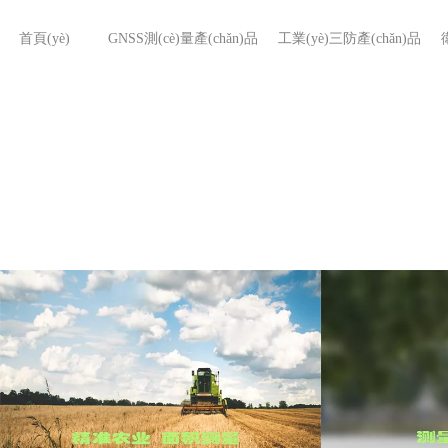
首頁(yè)
GNSS測(cè)量產(chǎn)品
工業(yè)三防產(chǎn)品