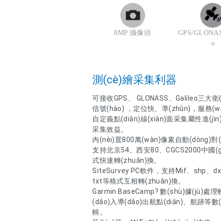
8MP 攝像頭
GPS/GLONASS
o
測(cè)繪采集利器
可接收GPS、 GLONASS、Galileo三大衛(
信號(hào) ，定位快、準(zhǔn)，服務(wù
自定義點(diǎn)線(xiàn)面采集屬性進(
采集效益。
內(nèi)置800萬(wàn)像素自動(dòng)對
支持北京54、西安80、CGCS2000中國(g
式快速轉(zhuǎn)換。
SiteSurvey PC軟件，支持Mif、shp、d
txt等格式互相轉(zhuǎn)換。
Garmin BaseCamp? 數(shù)據(jù
(dǎo)入導(dǎo)出航點(diǎn)、航跡等數(s
輯。