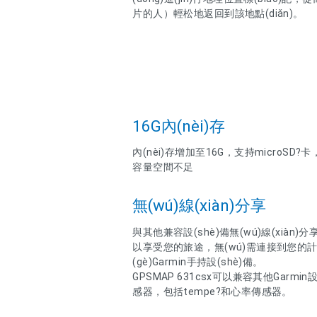
片的人）輕松地返回到該地點(diǎn)。
16G內(nèi)存
內(nèi)存增加至16G，支持microSD?卡
容量空間不足
無(wú)線(xiàn)分享
與其他兼容設(shè)備無(wú)線(xiàn)
以享受您的旅途，無(wú)需連接到您的計(jì)
(gè)Garmin手持設(shè)備。
GPSMAP 631csx可以兼容其他Garmin設
感器，包括tempe?和心率傳感器。