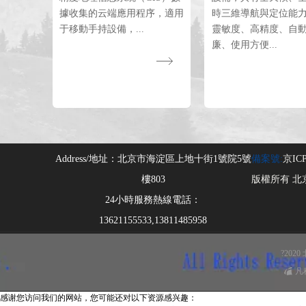
據收集的云端應用程序，適用
時三維導航與定位能
于移動手持設備，...
靈敏度、高精度、自
廉、使用方便...
Address/地址：
北京市海淀區上地十街1號院5號
備案號:
京ICP
版權所有 北
24小時服務熱線電話：
13621155533,13811485958
?20
凡
感谢您访问我们的网站，您可能还对以下资源感兴趣：