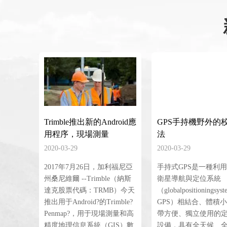
Trimble推出新的Android應
GPS手持機野外的
用程序，現場測量
法
2020-03-29
2020-03-29
2017年7月26日，加利福尼亞
手持式GPS是一種利
州桑尼維爾 --Trimble（納斯
衛星導航與定位系統
達克股票代碼：TRMB）今天
（globalpositioningsys
推出用于Android?的Trimble?
GPS）相結合、體積
Penmap?，用于現場測量和高
帶方便、獨立使用的
精度地理信息系統（GIS）數
設備，具有全天候、