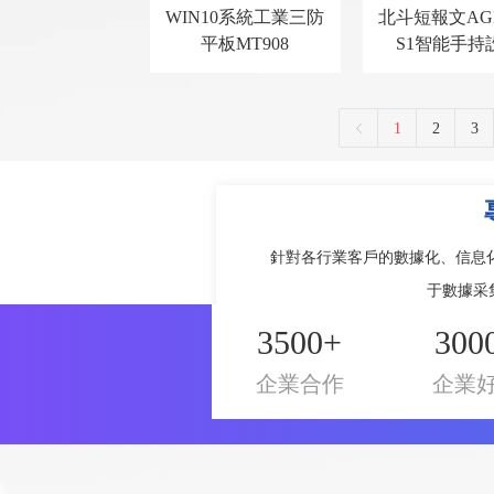
WIN10系統工業三防
北斗短報文AG
平板MT908
S1智能手持
1
2
3
針對各行業客戶的數據化、信息
于數據采
300
3500+
企業
企業合作